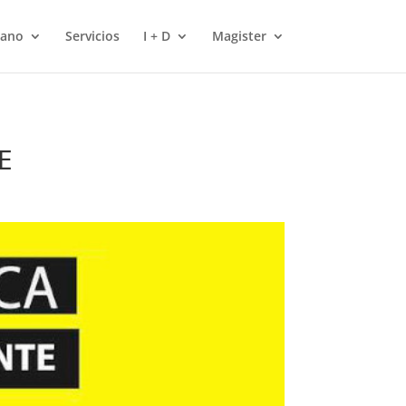
mano
Servicios
I + D
Magister
E