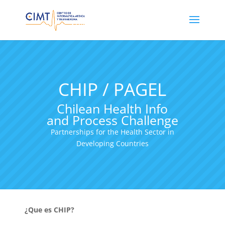
CHIP / PAGEL
Chilean Health Info
and Process Challenge
Partnerships for the Health Sector in
Developing Countries
¿Que es CHIP?