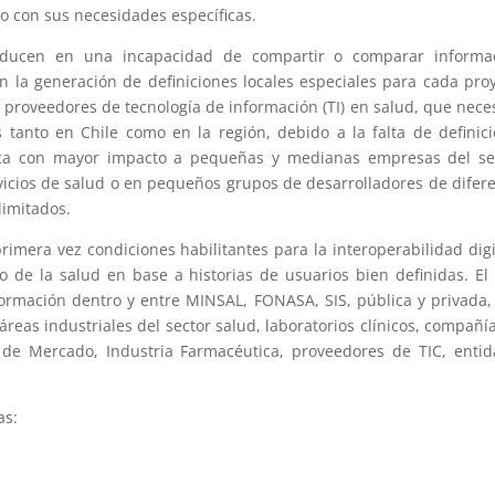
o con sus necesidades específicas.
raducen en una incapacidad de compartir o comparar informac
en la generación de definiciones locales especiales para cada pro
s proveedores de tecnología de información (TI) en salud, que nece
 tanto en Chile como en la región, debido a la falta de definic
udica con mayor impacto a pequeñas y medianas empresas del se
vicios de salud o en pequeños grupos de desarrolladores de difer
limitados.
rimera vez condiciones habilitantes para la interoperabilidad digi
o de la salud en base a historias de usuarios bien definidas. El
nformación dentro y entre MINSAL, FONASA, SIS, pública y privada,
reas industriales del sector salud, laboratorios clínicos, compañí
n de Mercado, Industria Farmacéutica, proveedores de TIC, enti
as: